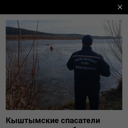
Новости Кыштыма
Кыштымские спасатели