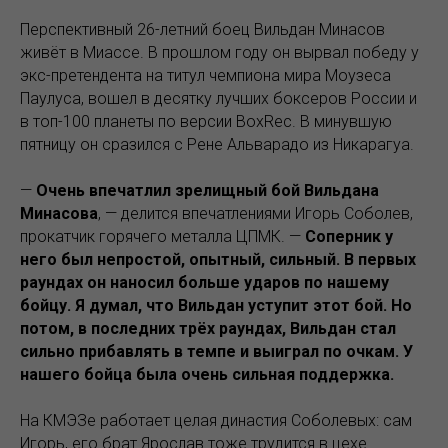
Перспективный 26-летний боец Вильдан Минасов
живёт в Миассе. В прошлом году он вырвал победу у
экс-претендента на титул чемпиона мира Моузеса
Паулуса, вошел в десятку лучших боксеров России и
в топ-100 планеты по версии BoxRec. В минувшую
пятницу он сразился с Рене Альварадо из Никарагуа.
—
Очень впечатлил зрелищный бой Вильдана
Минасова
, — делится впечатлениями Игорь Соболев,
прокатчик горячего металла ЦПМК. —
Соперник у
него был непростой, опытный, сильный. В первых
раундах он наносил больше ударов по нашему
бойцу. Я думал, что Вильдан уступит этот бой. Но
потом, в последних трёх раундах, Вильдан стал
сильно прибавлять в темпе и выиграл по очкам. У
нашего бойца была очень сильная поддержка.
На КМЭЗе работает целая династия Соболевых: сам
Игорь, его брат Ярослав тоже трудится в цехе