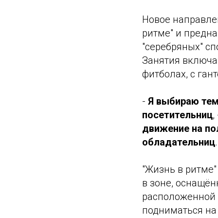
Новое направле
ритме" и предна
"серебряных" сп
Занятия включаю
фитболах, с га
-
Я выбираю тем
посетительниц
,
движение на по
обладательниц
.
"Жизнь в ритме"
в зоне, оснащё
расположенной 
подниматься на 