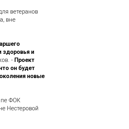
для ветеранов
а, вне
таршего
и здоровья и
ов. -
Проект
что он будет
поколения новые
ппе ФОК
не Нестеровой