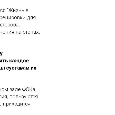
ся "Жизнь в
Тренировки для
стерова.
ения на степах,
у
тить каждое
ды суставам их
ном зале ФОКа,
ия, пользуются
е приходится