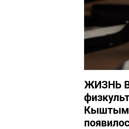
ЖИЗНЬ В
физкуль
Кыштымс
появилос