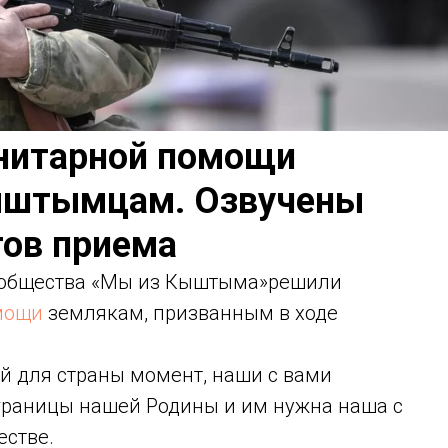
нитарной помощи
ыштымцам. Озвучены
тов приема
ообщества «Мы из Кыштыма»решили
мощи
землякам, призванным в ходе
 для страны момент, наши с вами
 границы нашей Родины и им нужна наша с
естве.