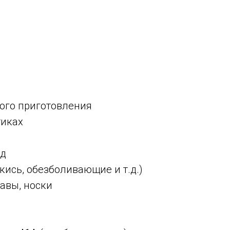
д
рого приготовления
тиках
ад
екись, обезболивающие и т.д.)
лавы, носки