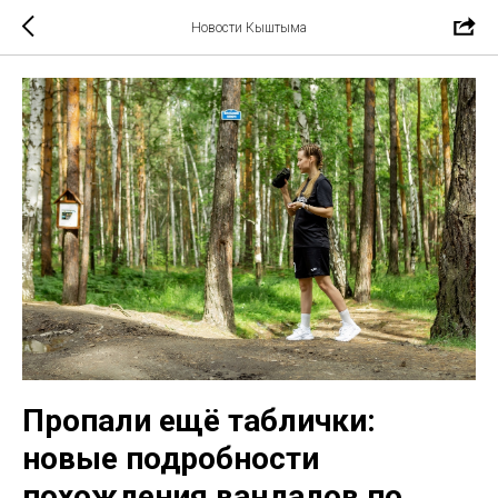
Новости Кыштыма
Пропали ещё таблички:
новые подробности
похождения вандалов по