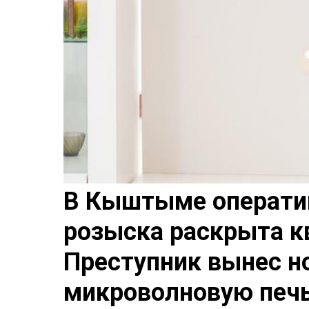
В Кыштыме операти
розыска раскрыта к
Преступник вынес но
микроволновую печ