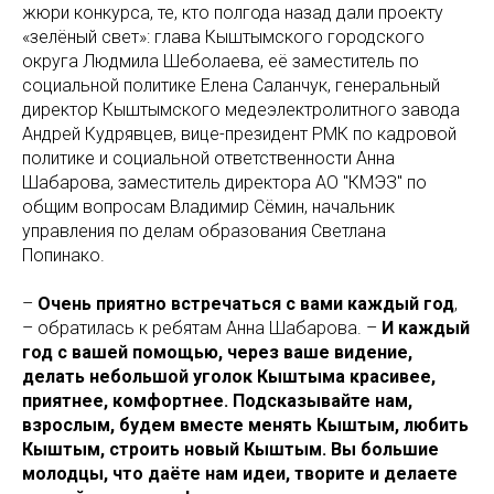
жюри конкурса, те, кто полгода назад дали проекту
«зелёный свет»: глава Кыштымского городского
округа Людмила Шеболаева, её заместитель по
социальной политике Елена Саланчук, генеральный
директор Кыштымского медеэлектролитного завода
Андрей Кудрявцев, вице-президент РМК по кадровой
политике и социальной ответственности Анна
Шабарова, заместитель директора АО "КМЭЗ" по
общим вопросам Владимир Сёмин, начальник
управления по делам образования Светлана
Попинако.
–
Очень приятно встречаться с вами каждый год
,
– обратилась к ребятам Анна Шабарова. –
И каждый
год с вашей помощью, через ваше видение,
делать небольшой уголок Кыштыма красивее,
приятнее, комфортнее. Подсказывайте нам,
взрослым, будем вместе менять Кыштым, любить
Кыштым, строить новый Кыштым. Вы большие
молодцы, что даёте нам идеи, творите и делаете