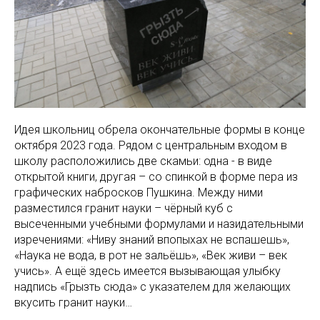
Идея школьниц обрела окончательные формы в конце
октября 2023 года. Рядом с центральным входом в
школу расположились две скамьи: одна - в виде
открытой книги, другая – со спинкой в форме пера из
графических набросков Пушкина. Между ними
разместился гранит науки – чёрный куб с
высеченными учебными формулами и назидательными
изречениями: «Ниву знаний впопыхах не вспашешь»,
«Наука не вода, в рот не зальёшь», «Век живи – век
учись». А ещё здесь имеется вызывающая улыбку
надпись «Грызть сюда» с указателем для желающих
вкусить гранит науки…