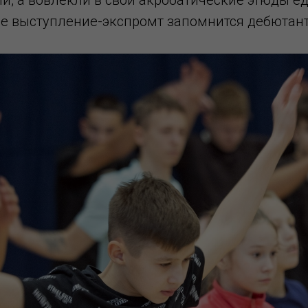
е выступление-экспромт запомнится дебютант