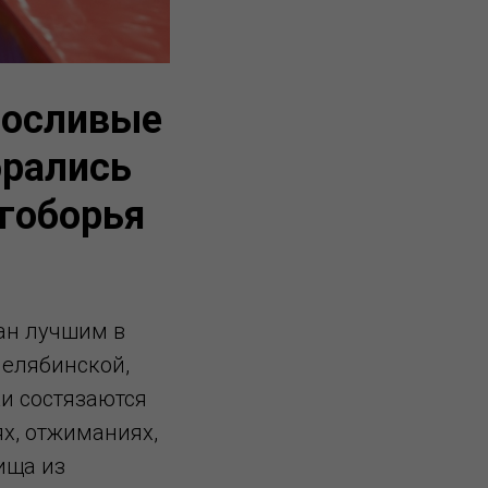
носливые
брались
огоборья
ан лучшим в
 Челябинской,
и состязаются
х, отжиманиях,
ища из