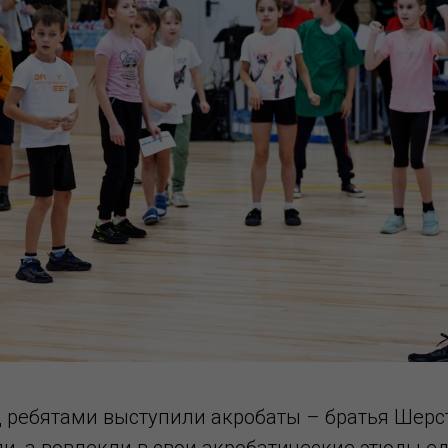
д ребятами выступили акробаты – братья Шерс
и, а вовлекли в свои акробатические этюды ед