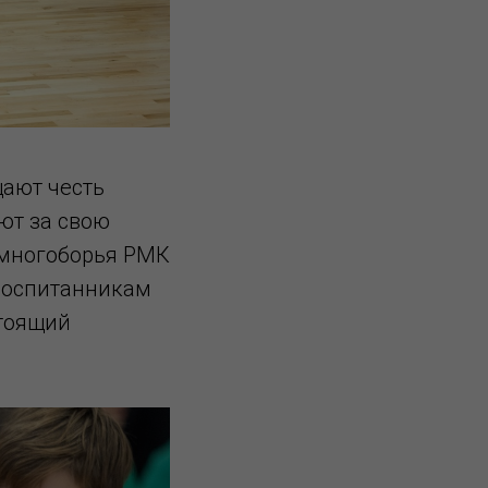
ают честь
ют за свою
 многоборья РМК
воспитанникам
стоящий