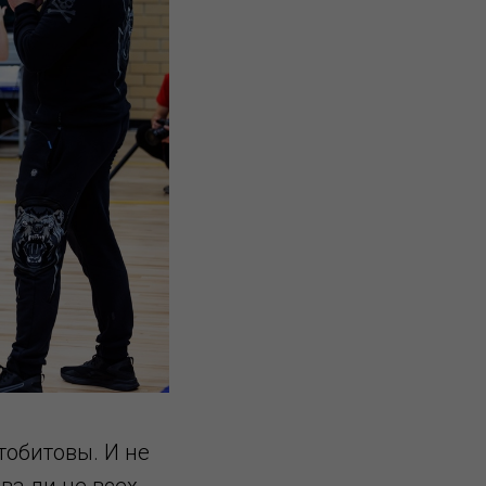
тобитовы. И не
ва ли не всех