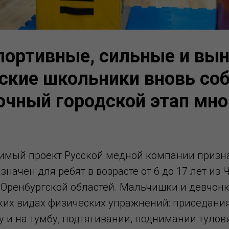
портивные, сильные и вы
кие школьники вновь со
очный городской этап мн
имый проект Русской медной компании призн
значен для ребят в возрасте от 6 до 17 лет из
 Оренбургской областей. Мальчишки и девчонк
ьких видах физических упражнений: приседания
 и на тумбу, подтягивании, поднимании тулов