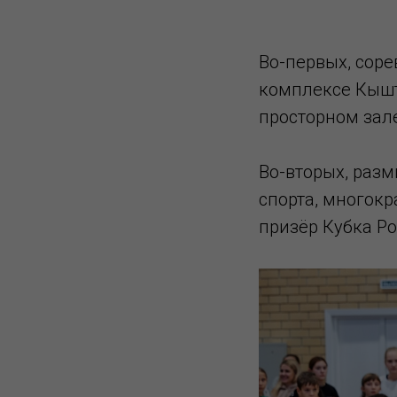
Во-первых, сор
комплексе Кышт
просторном зал
Во-вторых, раз
спорта, многок
призёр Кубка Ро