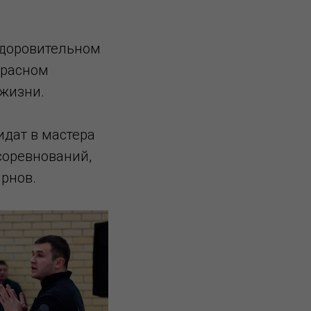
здоровительном
красном
 жизни.
дат в мастера
соревнований,
ирнов.