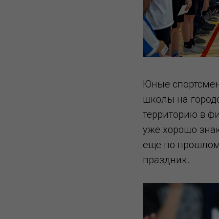
Юные спортсмен
школы на городс
территорию в ф
уже хорошо зна
еще по прошлому
праздник.