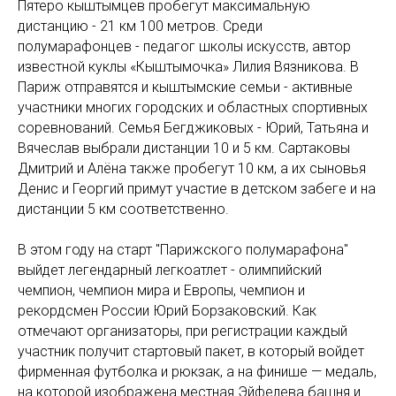
Пятеро кыштымцев пробегут максимальную
дистанцию - 21 км 100 метров. Среди
полумарафонцев - педагог школы искусств, автор
известной куклы «Кыштымочка» Лилия Вязникова. В
Париж отправятся и кыштымские семьи - активные
участники многих городских и областных спортивных
соревнований. Семья Бегджиковых - Юрий, Татьяна и
Вячеслав выбрали дистанции 10 и 5 км. Сартаковы
Дмитрий и Алёна также пробегут 10 км, а их сыновья
Денис и Георгий примут участие в детском забеге и на
дистанции 5 км соответственно.
В этом году на старт "Парижского полумарафона"
выйдет легендарный легкоатлет - олимпийский
чемпион, чемпион мира и Европы, чемпион и
рекордсмен России Юрий Борзаковский. Как
отмечают организаторы, при регистрации каждый
участник получит стартовый пакет, в который войдет
фирменная футболка и рюкзак, а на финише — медаль,
на которой изображена местная Эйфелева башня и