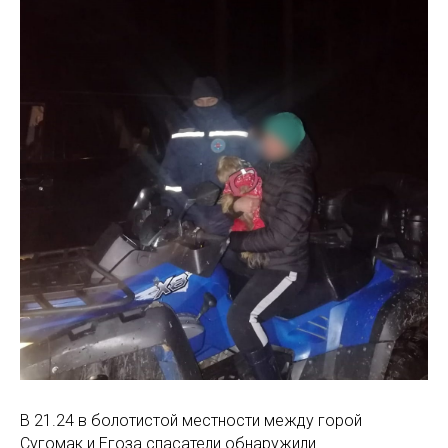
В 21.24 в болотистой местности между горой
Сугомак и Егоза спасатели обнаружили