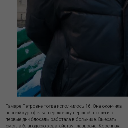
Тамаре Петровне тогда исполнилось 16. Она окончила
первый курс фельдшерско-акушерской школы и в
первые дни блокады работала в больнице. Выехать
смогла благодарю ходатайству главврача. Коренная