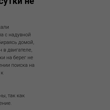
сутки не
кали
ла с надувной
бираясь домой,
 в двигателе,
ки на берег не
ении поиска на
 к
ны, так как
ение.