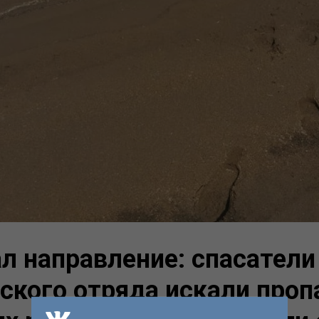
л направление: спасатели
кого отряда искали проп