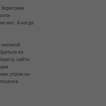
, береговая
очти
е мог. А когда
о никакой
браться из
берега, найти
щам.
ние, утром он
 поселка