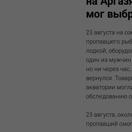
на Аргаз
мог выбр
23 августа на о
пропавшего рыб
лодкой, оборуд
один из мужчин 
но ни через час
вернулся. Товар
акватории могл
обследованию о
23 августа, око
пропавший смог