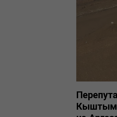
Перепута
Кыштымс