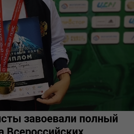
сты завоевали полный
а Всероссийских