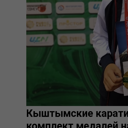
Кыштымские карати
комплект медалей н