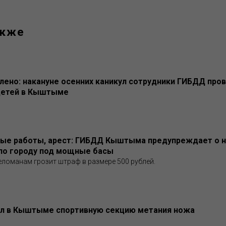
акже
лено: накануне осенних каникул сотрудники ГИБДД про
детей в Кыштыме
ые работы, арест: ГИБДД Кыштыма предупреждает о н
по городу под мощные басы
ломанам грозит штраф в размере 500 рублей.
ыл в Кыштыме спортивную секцию метания ножа