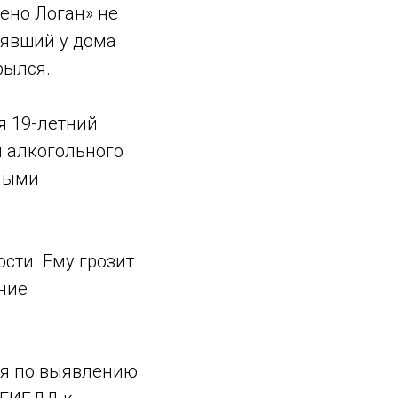
Рено Логан» не
оявший у дома
рылся.
я 19-летний
 алкогольного
тными
сти. Ему грозит
ение
тия по выявлению