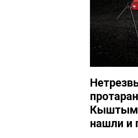
Нетрезвы
протаран
Кыштыме
нашли и 