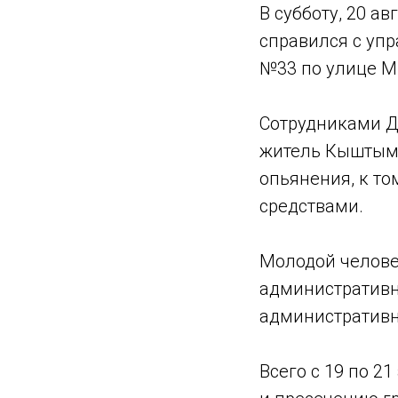
В субботу, 20 а
справился с упр
№33 по улице М
Сотрудниками ДП
житель Кыштыма
опьянения, к т
средствами.
Молодой челове
административны
административн
Всего с 19 по 2