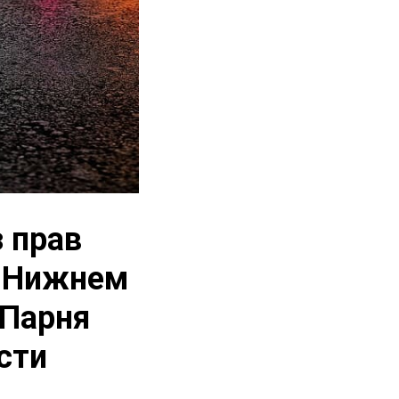
 прав
а Нижнем
 Парня
сти