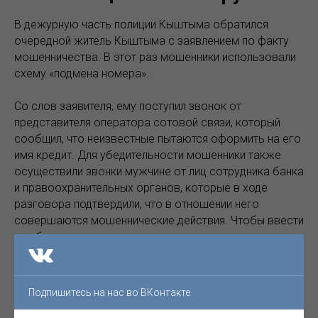
В дежурную часть полиции Кыштыма обратился
очередной житель Кыштыма с заявлением по факту
мошенничества. В этот раз мошенники использовали
схему «подмена номера».
Со слов заявителя, ему поступил звонок от
представителя оператора сотовой связи, который
сообщил, что неизвестные пытаются оформить на его
имя кредит. Для убедительности мошенники также
осуществили звонки мужчине от лиц сотрудника банка
и правоохранительных органов, которые в ходе
разговора подтвердили, что в отношении него
совершаются мошеннические действия. Чтобы ввести
в заблуждение мужчину, злоумышленники
использовали подмену номера. Они сообщили ему, что
он может зайти на официальный сайт и сверить
номера телефонов. Так житель Кыштыма поверил, что
Подпишитесь на нас во ВКонтакте
действительно ведет диалог с должностным лицом.