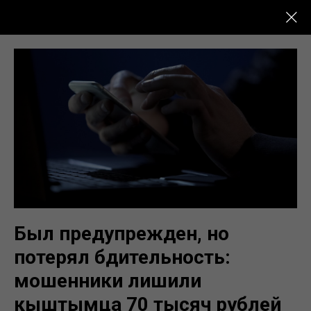
Новости Кыштыма
Был предупрежден, но
потерял бдительность:
мошенники лишили
кыштымца 70 тысяч рублей