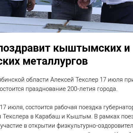
 поздравит кыштымских и
ских металлургов
ябинской области Алексей Текслер 17 июля пр
состоится празднование 200-летия города.
 17 июля, состоится рабочая поездка губернат
я Текслера в Карабаш и Кыштым. В рамках пое
 участие в открытии физкультурно-оздоровите