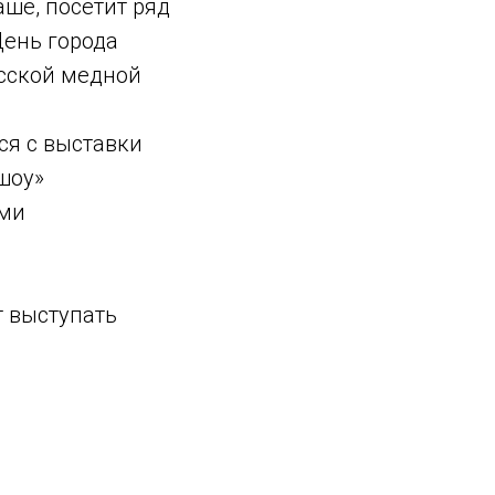
ше, посетит ряд
День города
усской медной
ся с выставки
шоу»
ыми
т выступать