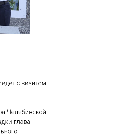
иедет с визитом
ора Челябинской
здки глава
льного