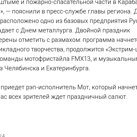
штыме и пожарно-спасательной части в Караба
», — пояснили в пресс-службе главы региона. 
е расположено одно из базовых предприятия Р
адает с Днем металлурга. Двойной праздник
рены отметить с размахом: программа начнет
икладного творчества, продолжится «Экстрим-
команды мотофристайла FMX13, и музыкальн
з Челябинска и Екатеринбурга.
, приедет рэп-исполнитель Мот, который начне
з час всех зрителей ждет праздничный салют.
ОД