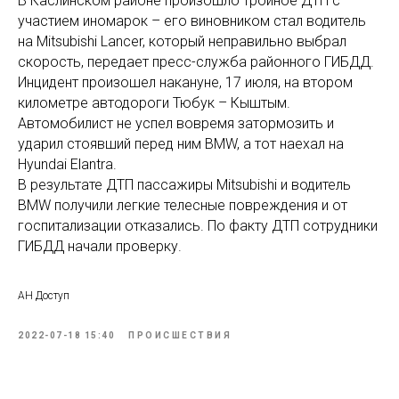
В Каслинском районе произошло тройное ДТП с
участием иномарок – его виновником стал водитель
на Mitsubishi Lancer, который неправильно выбрал
скорость, передает пресс-служба районного ГИБДД.
Инцидент произошел накануне, 17 июля, на втором
километре автодороги Тюбук – Кыштым.
Автомобилист не успел вовремя затормозить и
ударил стоявший перед ним BMW, а тот наехал на
Hyundai Elantra.
В результате ДТП пассажиры Mitsubishi и водитель
BMW получили легкие телесные повреждения и от
госпитализации отказались. По факту ДТП сотрудники
ГИБДД начали проверку.
АН Доступ
2022-07-18 15:40
ПРОИСШЕСТВИЯ