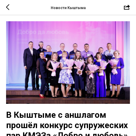
Новости Кыштыма
В Кыштыме с аншлагом
прошёл конкурс супружеских
пар КМЭЗа «Добро и любовь»,