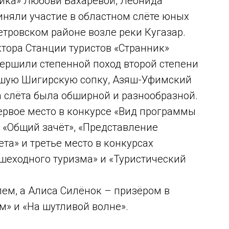
ника» Любови Бахаревой, Леонида
няли участие в областном слёте юных
етровском районе возле реки Кугазар.
тора Станции туристов «Странник»
вершили степенной поход второй степени
ьшую Шигирскую сопку, Азяш-Уфимский
а слёта была обширной и разнообразной.
ервое место в конкурсе «Вид программы
х «Общий зачёт», «Представление
та» и третье место в конкурсах
шеходного туризма» и «Туристический
ем, а Алиса Силёнок – призёром в
м» и «На шутливой волне».