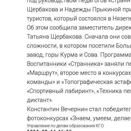
под руководством педагогов «Стран
Щербакова и Надежды Прыкиной при
туристов, который состоялся в Нязеп
Об этом сообщила заместитель дирек
Татьяна Щербакова. Сначала они со
сложности, в котором посетили Бол
завод, горы Курма и Сова. Программ
Воспитанники «Странника» заняли п
«Маршрут», второе место в конкурса
команды» и «Топографическая эстафе
«Спортивный лабиринт», «Техника пе
диктант».
Константин Вечернин стал победител
фотоконкурсах «Знаем, умеем, делае
Управление по делам образования КГО