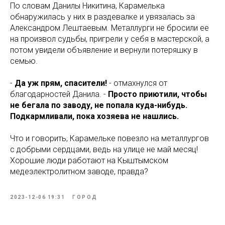
По словам Данилы Никитина, Карамелька
обнаружилась у них в раздевалке и увязалась за
Александром Лештаевым. Металлурги не бросили ее
на произвол судьбы, пригрели у себя в мастерской, а
потом увидели объявление и вернули потеряшку в
семью.
-
Да уж прям, спасители!
- отмахнулся от
благодарностей Данила. -
Просто приютили, чтобы
не бегала по заводу, не попала куда-нибудь.
Подкармливали, пока хозяева не нашлись.
Что и говорить, Карамельке повезло на металлургов
с добрыми сердцами, ведь на улице не май месяц!
Хорошие люди работают на Кыштымском
медеэлектролитном заводе, правда?
2023-12-06 19:31
ГОРОД