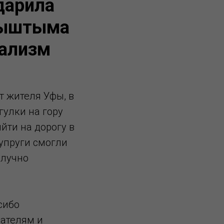
дарила
Кыштыма
нализм
т жителя Уфы, в
гулки на гору
йти на дорогу в
супруги смогли
олучно
сибо
сателям и