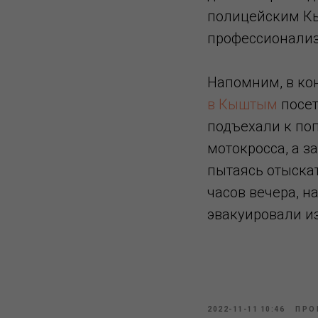
полицейским Кы
профессионализ
Напомним, в ко
в Кыштым
посет
подъехали к поп
мотокросса, а з
пытаясь отыска
часов вечера, н
эвакуировали из
2022-11-11 10:46
ПРО