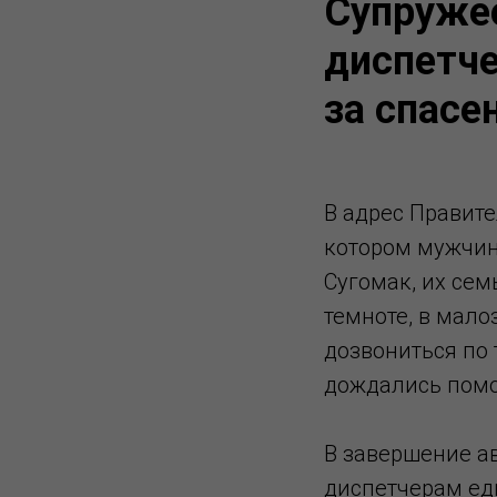
Супружес
диспетч
за спасе
В адрес Правит
котором мужчина
Сугомак, их сем
темноте, в мало
дозвониться по 
дождались помо
В завершение ав
диспетчерам ед