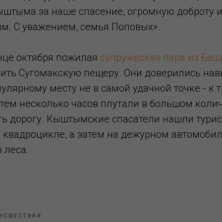
штыма за наше спасение, огромную доброту 
м. С уважением, семья Поповых».
нце октября пожилая
супружеская пара из Ба
ить Сугомакскую пещеру. Они доверились нав
улярному месту не в самой удачной точке - к 
атем несколько часов плутали в большом колич
ть дорогу. Кыштымские спасатели нашли турис
а квадроцикле, а затем на дежурном автомобил
 леса.
ИСШЕСТВИЯ