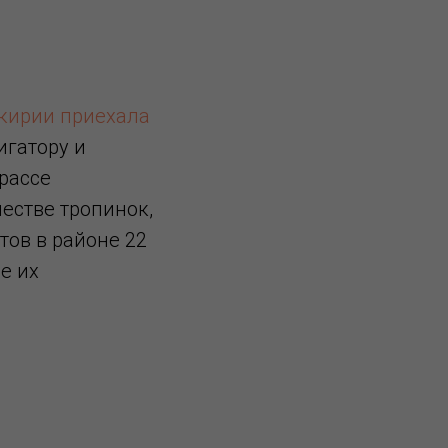
и
шкирии приехала
игатору и
трассе
естве тропинок,
тов в районе 22
е их